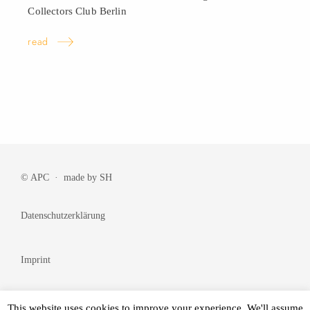
Collectors Club
Berlin
read
© APC · made by
SH
Datenschutzerklärung
Imprint
Cookie Policy
This website uses cookies to improve your experience. We'll assume