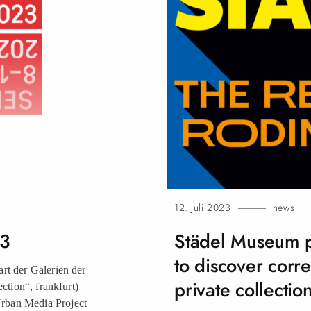
12. juli 2023
news
23
Städel Museum pr
to discover corr
rt der Galerien der
private collection
ection“, frankfurt)
Urban Media Project