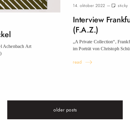
14. oktober 2022 —
sticky
Interview Frankf
(F.A.Z.)
ckel
„A Private Collection“, Fran
kel Achenbach Art
im Porträt von Christoph Schü
)
read
older posts