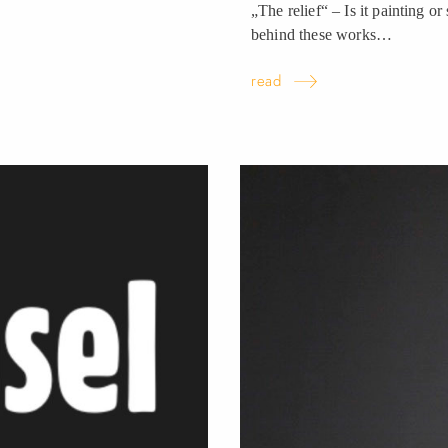
„The relief“ – Is it painting or
behind these
works…
read