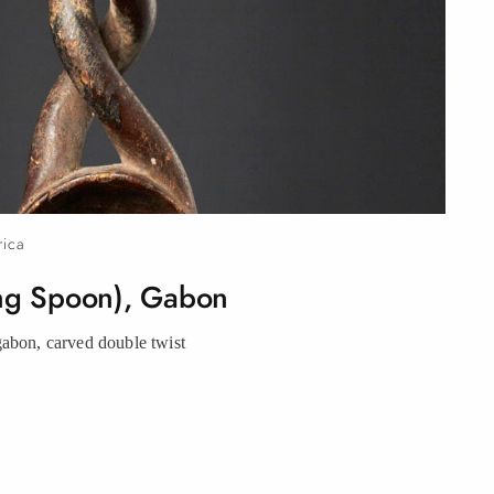
rica
ng Spoon),
Gabon
bon, carved double
twist