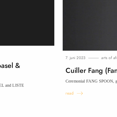
7. juni 2023
arts of af
basel &
Cuiller Fang (Fa
Ceremonial FANG SPOON, ga
ASEL and LISTE
read