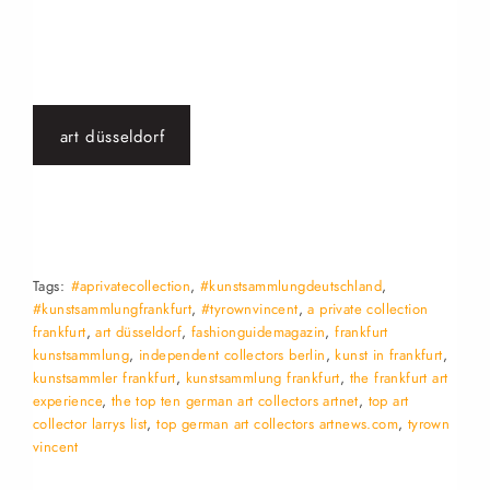
art düsseldorf
Tags:
#aprivatecollection
,
#kunstsammlungdeutschland
,
#kunstsammlungfrankfurt
,
#tyrownvincent
,
a private collection
frankfurt
,
art düsseldorf
,
fashionguidemagazin
,
frankfurt
kunstsammlung
,
independent collectors berlin
,
kunst in frankfurt
,
kunstsammler frankfurt
,
kunstsammlung frankfurt
,
the frankfurt art
experience
,
the top ten german art collectors artnet
,
top art
collector larrys list
,
top german art collectors artnews.com
,
tyrown
vincent