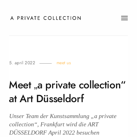
t
o
g
g
l
e
5. april 2022
meet us
n
a
v
Meet „a private collection“
i
g
at Art Düsseldorf
a
t
i
Unser Team der Kunstsammlung „a private
o
collection“, Frankfurt wird die ART
n
DÜSSELDORF April 2022 besuchen