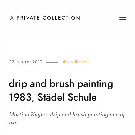
t
o
g
g
l
e
22. februar 2019
the collection
n
a
v
drip and brush painting
i
g
1983, Städel
Schule
a
t
i
Martina Kügler, drip and brush painting one of
o
two
n