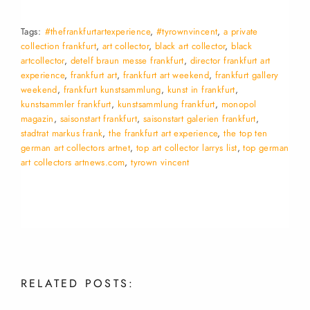
Tags:
#thefrankfurtartexperience
,
#tyrownvincent
,
a private
collection frankfurt
,
art collector
,
black art collector
,
black
artcollector
,
detelf braun messe frankfurt
,
director frankfurt art
experience
,
frankfurt art
,
frankfurt art weekend
,
frankfurt gallery
weekend
,
frankfurt kunstsammlung
,
kunst in frankfurt
,
kunstsammler frankfurt
,
kunstsammlung frankfurt
,
monopol
magazin
,
saisonstart frankfurt
,
saisonstart galerien frankfurt
,
stadtrat markus frank
,
the frankfurt art experience
,
the top ten
german art collectors artnet
,
top art collector larrys list
,
top german
art collectors artnews.com
,
tyrown vincent
RELATED
POSTS: