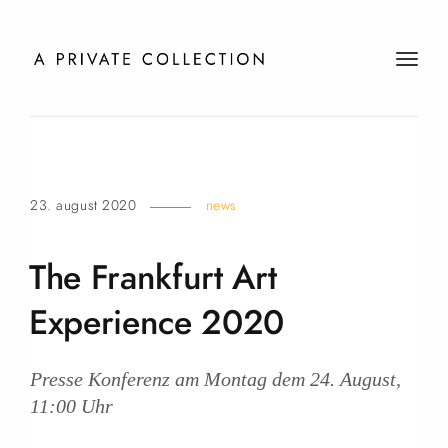
t
o
g
g
l
e
23. august 2020
news
n
a
v
The Frankfurt Art
i
g
Experience
2020
a
t
i
Presse Konferenz am Montag dem 24. August,
o
11:00 Uhr
n